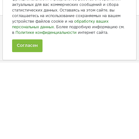
актуальных для вас коммерческих сообщений и сбора
статистических данных. Оставаясь на этом сайте, вы
соглашаетесь на использование сохраняемых на вашем
устройстве файлов cookie и на
обработку ваших
персональных данных
. Более подробную информацию см.
в
Политике конфиденциальности
интернет сайта.
+7 (846) 275-20-10
+7 (902) 375-20-10
Согласен
Ежедневно с 9:00 до 20:00
Покупателям
Производители
Рецепты
Как заказать
Информация
Полезная информация