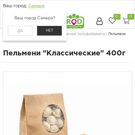
Ваш город:
Самара
0
0
Ваш город Самара?
НЕТ
ДА
Главная
Каталог
Мясо и птица
Мясные полуфабрикаты
Пельмени
"Классические" 400г
Пельмени "Классические" 400г