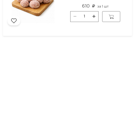
610
за
1 шт