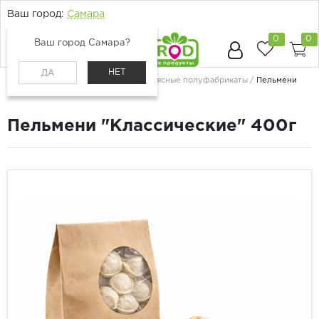
Ваш город:
Самара
0
0
Ваш город Самара?
НЕТ
ДА
Главная
Каталог
Мясо и птица
Мясные полуфабрикаты
Пельмени
"Классические" 400г
Пельмени "Классические" 400г