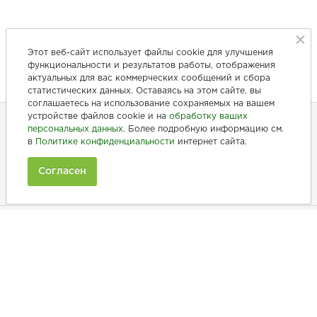
Этот веб-сайт использует файлы cookie для улучшения
функциональности и результатов работы, отображения
актуальных для вас коммерческих сообщений и сбора
статистических данных. Оставаясь на этом сайте, вы
соглашаетесь на использование сохраняемых на вашем
устройстве файлов cookie и на
обработку ваших
персональных данных
. Более подробную информацию см.
в
Политике конфиденциальности
интернет сайта.
+7 (846) 275-20-10
+7 (902) 375-20-10
Согласен
Ежедневно с 9:00 до 20:00
Покупателям
Производители
Рецепты
Как заказать