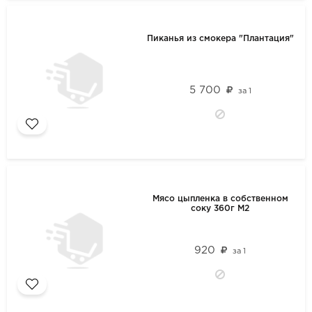
Пиканья из смокера "Плантация"
5 700
за
1
Мясо цыпленка в собственном
соку 360г М2
920
за
1