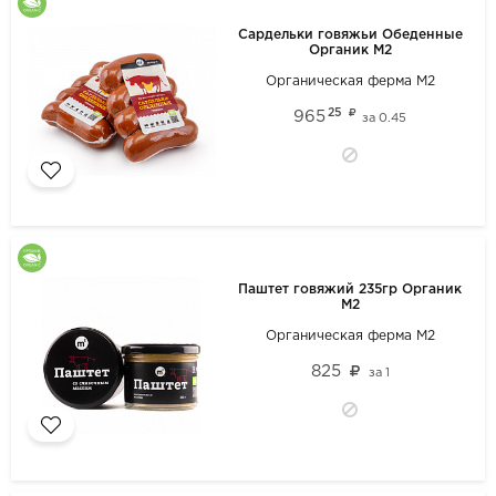
Сардельки говяжьи Обеденные
Органик М2
Органическая ферма М2
25
965
за
0.45
Паштет говяжий 235гр Органик
М2
Органическая ферма М2
825
за
1