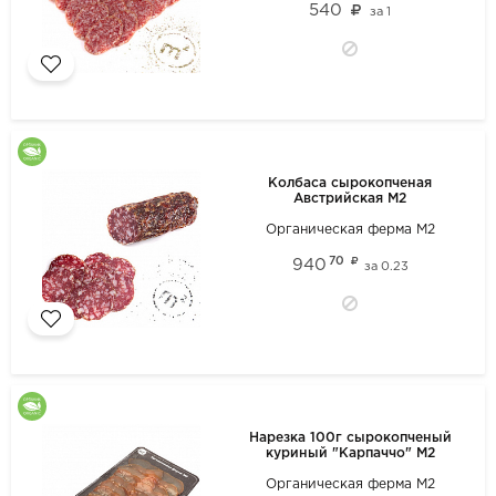
540
за
1
Колбаса сырокопченая
Австрийская М2
Органическая ферма М2
70
940
за
0.23
Нарезка 100г сырокопченый
куриный "Карпаччо" М2
Органическая ферма М2