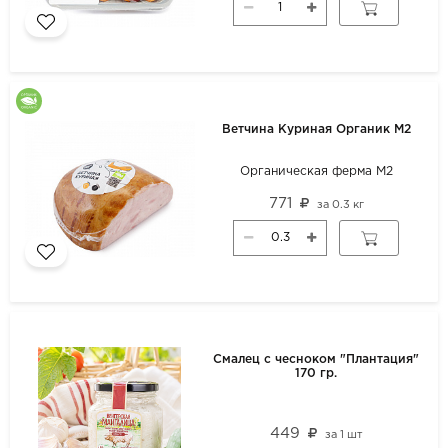
Ветчина Куриная Органик М2
Органическая ферма М2
771
за
0.3 кг
Смалец с чесноком "Плантация"
170 гр.
449
за
1 шт