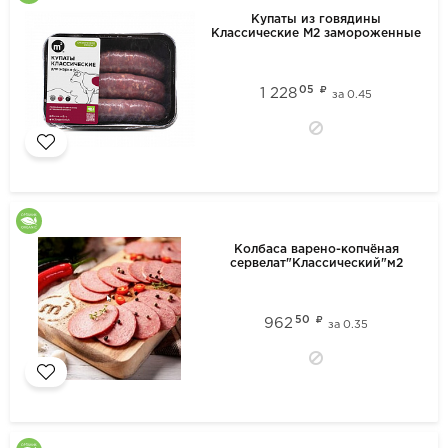
Купаты из говядины
Классические М2 замороженные
05
1 228
за
0.45
Колбаса варено-копчёная
сервелат"Классический"м2
50
962
за
0.35