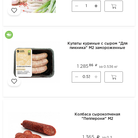
Купаты куриные с сыром "Для
пикника" М2 замороженные
86
1 285
за
0.536 кг
Колбаса сырокопченая
"Пепперони" М2
1 365
за
0.3