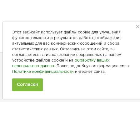
Этот веб-сайт использует файлы cookie для улучшения
функциональности и результатов работы, отображения
актуальных для вас коммерческих сообщений и сбора
статистических данных. Оставаясь на этом сайте, вы
соглашаетесь на использование сохраняемых на вашем
устройстве файлов cookie и на
обработку ваших
персональных данных
. Более подробную информацию см. в
+7 (846) 275-20-10
Политике конфиденциальности
интернет сайта.
+7 (902) 375-20-10
Согласен
Ежедневно с 9:00 до 20:00
Покупателям
Производители
Рецепты
Как заказать