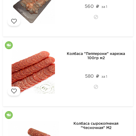
560
за
1
Колбаса "Пепперони" нарезка
100гр м2
580
за
1
Колбаса сырокопченая
"Чесночная" М2