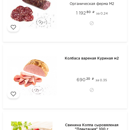
Органическая ферма М2
80
1 192
за
0.24
Колбаса вареная Куриная м2
20
690
за
0.35
Свинина Коппа сыровяленая
"Плантация" 100 г