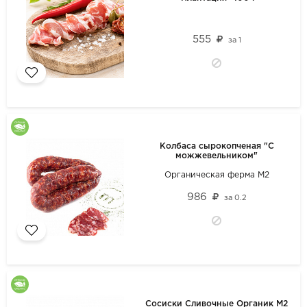
555
за
1
Колбаса сырокопченая "С
можжевельником"
Органическая ферма М2
986
за
0.2
Сосиски Сливочные Органик М2