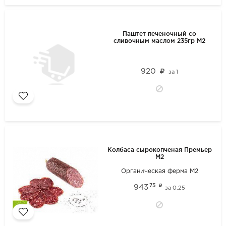
Паштет печеночный со
сливочным маслом 235гр М2
920
за
1
Колбаса сырокопченая Премьер
М2
Органическая ферма М2
75
943
за
0.25