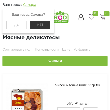
Ваш город:
Самара
0
0
Ваш город Самара?
НЕТ
ДА
Главная
Каталог
Мясо и птица
Мясные деликатесы
Сортировать по:
Популярности
Цене
Алфавиту
Фильтр
Чипсы мясные микс 50гр М2
365
за
1 шт