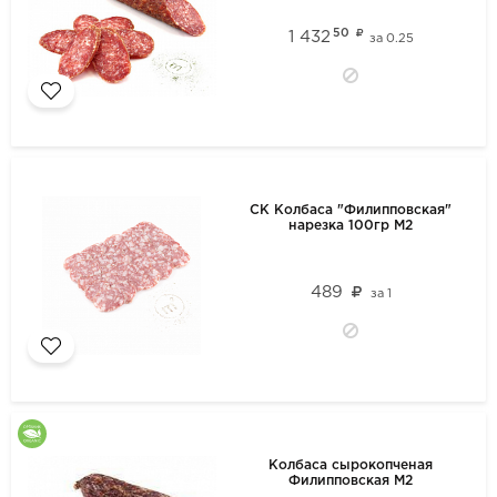
50
1 432
за
0.25
СК Колбаса "Филипповская"
нарезка 100гр М2
489
за
1
Колбаса сырокопченая
Филипповская М2