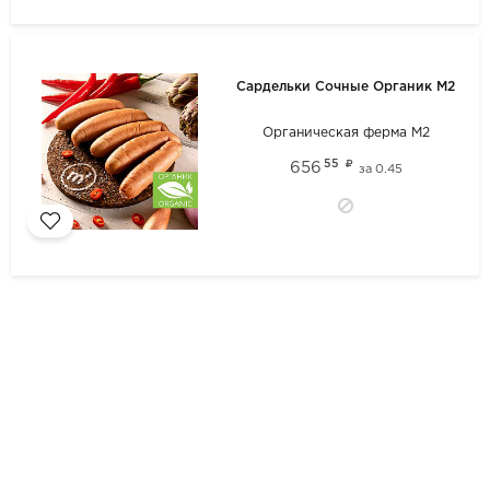
Сардельки Сочные Органик М2
Органическая ферма М2
55
656
за
0.45