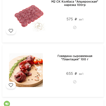
М2 СК Колбаса "Апшеронская"
нарезка 100гр
575
за
1
Говядина сыровяленая
"Плантация" 100 г
655
за
1