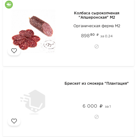
Колбаса сырокопченая
"Апшеронская" М2
Органическая ферма М2
80
898
за
0.24
Брискет из смокера "Плантация"
6 000
за
1