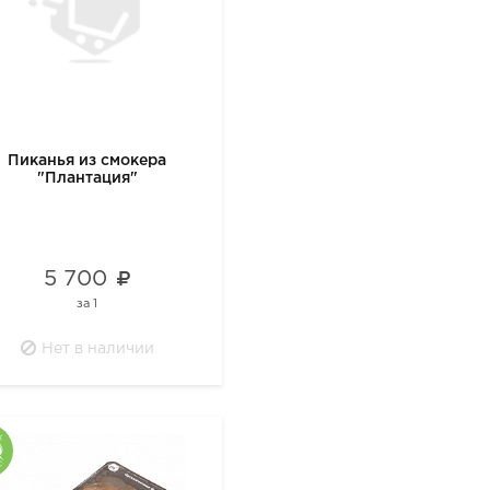
Пиканья из смокера
"Плантация"
5 700
за
1
Нет в наличии