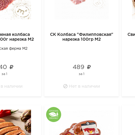
еная колбаса
СК Колбаса "Филипповская"
Сви
100г нарезка М2
нарезка 100гр М2
ская ферма М2
40
489
за
1
за
1
 в наличии
Нет в наличии