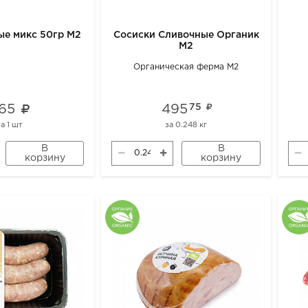
ые микс 50гр М2
Сосиски Сливочные Органик
М2
Органическая ферма М2
65
495
75
за
1 шт
за
0.248 кг
В
В
корзину
корзину