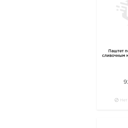
Паштет п
сливочным 
9
Нет