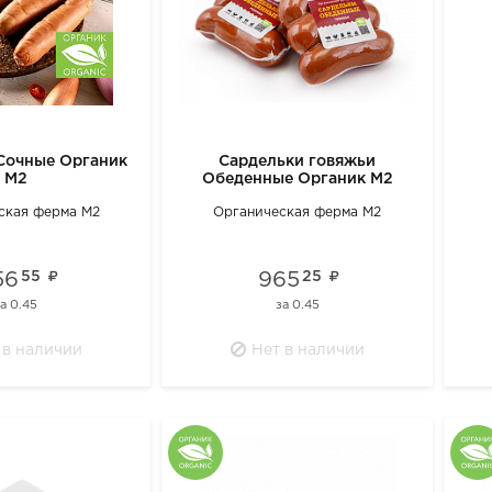
Сочные Органик
Сардельки говяжьи
М2
Обеденные Органик М2
ская ферма М2
Органическая ферма М2
56
55
965
25
за
0.45
за
0.45
 в наличии
Нет в наличии