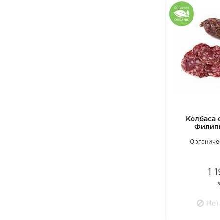
Колбаса 
Филип
Органиче
1 
Нет