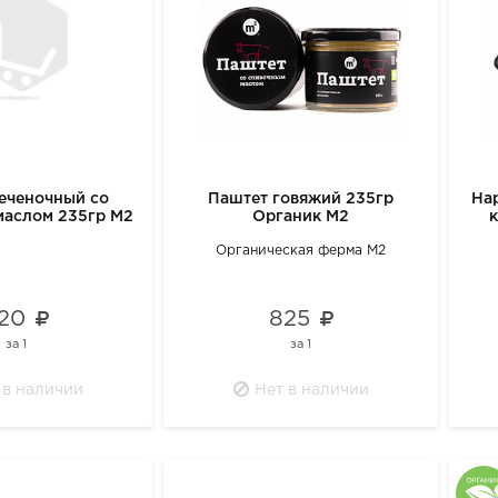
еченочный со
Паштет говяжий 235гр
На
маслом 235гр М2
Органик М2
Органическая ферма М2
20
825
за
1
за
1
 в наличии
Нет в наличии