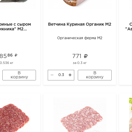
риные с сыром
Ветчина Куриная Органик М2
С
икника" М2
"А
роженные
Органическая ферма М2
285
86
771
0.536 кг
за
0.3 кг
В
В
корзину
корзину