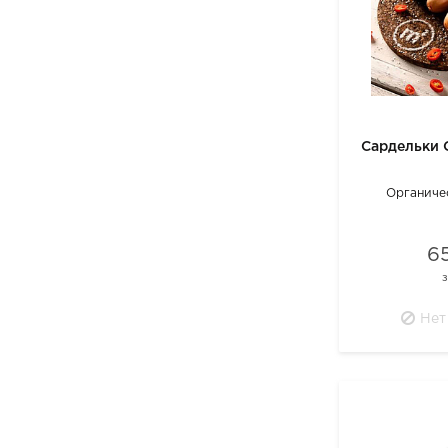
Сардельки 
Органиче
6
Нет