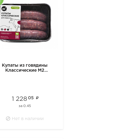
Купаты из говядины
Классические М2
замороженные
1 228
05
за
0.45
Нет в наличии