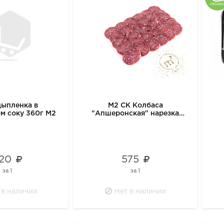
цыпленка в
М2 СК Колбаса
м соку 360г М2
"Апшеронская" нарезка
100гр
20
575
за
1
за
1
 в наличии
Нет в наличии