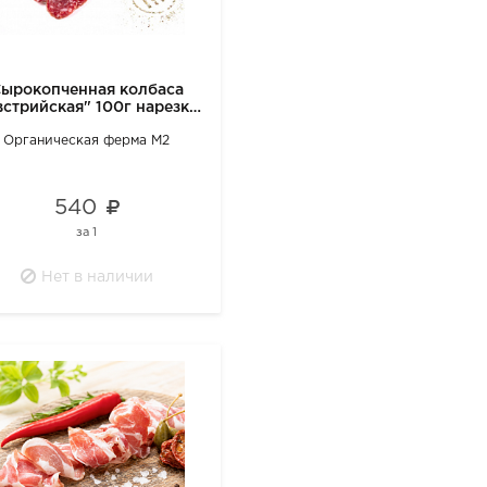
ырокопченная колбаса
встрийская" 100г нарезка
М2
Органическая ферма М2
540
за
1
Нет в наличии