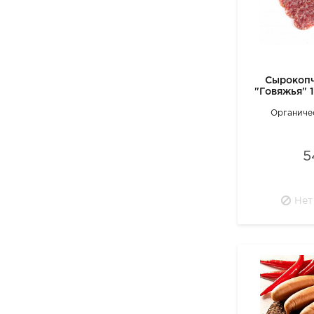
Сырокопч
"Говяжья" 
Органиче
5
Нет