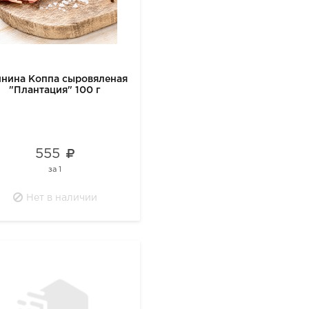
нина Коппа сыровяленая
"Плантация" 100 г
555
за
1
Нет в наличии