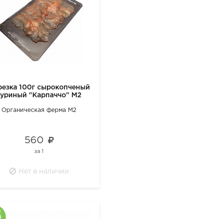
резка 100г сырокопченый
куриный "Карпаччо" М2
Органическая ферма М2
560
за
1
Нет в наличии