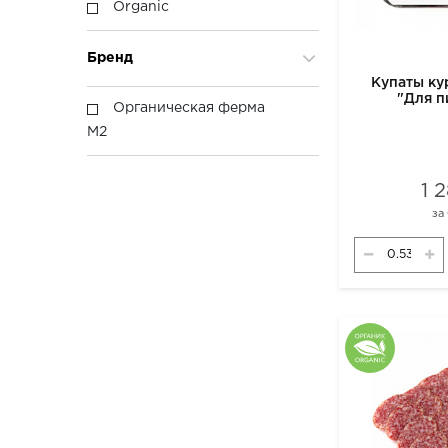
Organic
Бренд
Купаты ку
"Для п
Органическая ферма
замо
М2
1 
за