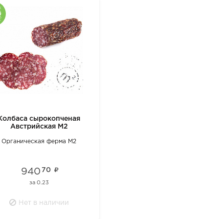
Колбаса сырокопченая
Австрийская М2
Органическая ферма М2
940
70
за
0.23
Нет в наличии