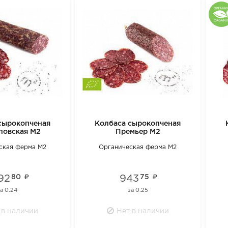
сырокопченая
Колбаса сырокопченая
повская М2
Премьер М2
ская ферма М2
Органическая ферма М2
192
80
943
75
за
0.24
за
0.25
 в наличии
Нет в наличии