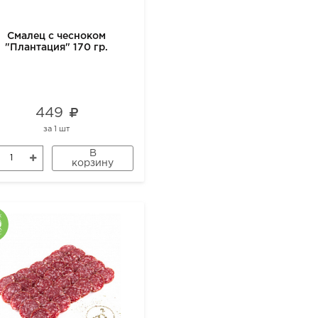
Смалец с чесноком
"Плантация" 170 гр.
449
за
1 шт
В
корзину