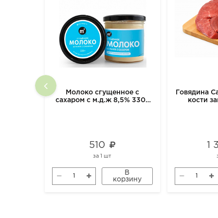
Молоко сгущенное с
Говядина Са
сахаром с м.д.ж 8,5% 330г
кости з
м2
510
1
за
1 шт
В
корзину