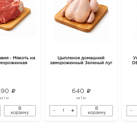
вия - Мякоть на
Цыпленок домашний
У
амороженная
замороженный Зеленый луг
D
 390
640
за
1 кг
за
1 кг
В
В
корзину
корзину