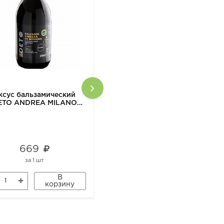
ксус бальзамический
Крупа ячневая 500гр
ETO ANDREA MILANO
Органик
ORGANIC, 500 мл
669
168
за
1 шт
за
1 шт
В
В
корзину
корзину