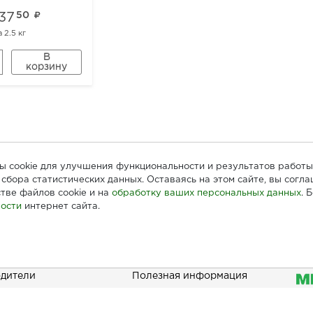
337
50
а
2.5 кг
В
корзину
лы cookie для улучшения функциональности и результатов работы
сбора статистических данных. Оставаясь на этом сайте, вы согл
тве файлов cookie и на
обработку ваших персональных данных
. 
ости
интернет сайта.
ателям
Информация
При
дители
Полезная информация