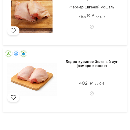
Фермер Евгений Рошаль
30
783
за
0.7
Бедро куриное Зеленый луг
(замороженное)
402
за
0.6