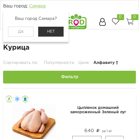
Ваш город:
Самара
0
0
Ваш город Самара?
НЕТ
ДА
Главная
Каталог
Мясо и птица
Курица
Сортировать по:
Популярности
Цене
Алфавиту
Фильтр
Цыпленок домашний
замороженный Зеленый луг
640
за
1 кг