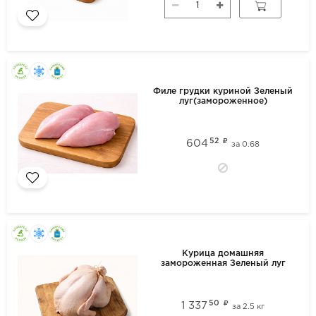
Филе грудки куриной Зеленый
луг(замороженное)
52
604
за
0.68
Курица домашняя
замороженная Зеленый луг
50
1 337
за
2.5 кг