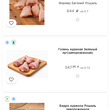
Фермер Евгений Рошаль
644
за
0.7
Голень куриная Зеленый
луг(замороженная)
20
547
за
0.72
Бедро куриное Рошаль
замороженное