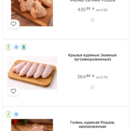
Фермер Евгений Рошаль
50
435
за
0.65
Крылья куриные Зеленый
луг(замороженные)
80
364
за
0.76
Голень куриная Рошаль
замороженная