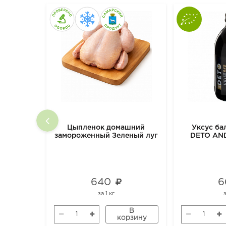
Цыпленок домашний
Уксус ба
замороженный Зеленый луг
DETO AN
ORGAN
640
6
за
1 кг
В
корзину