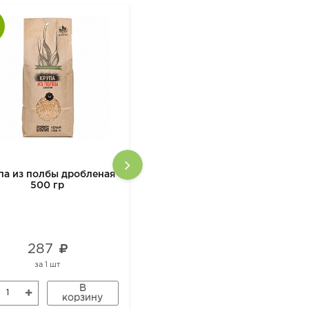
па из полбы дробленая
Крупа ячневая 500гр
500 гр
Органик
287
168
за
1 шт
за
1 шт
В
В
корзину
корзину