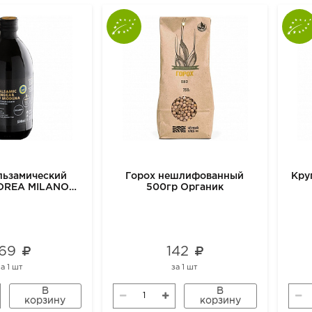
льзамический
Горох нешлифованный
Кру
DREA MILANO
500гр Органик
IC, 500 мл
69
142
за
1 шт
за
1 шт
В
В
корзину
корзину