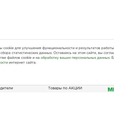
лы cookie для улучшения функциональности и результатов работы
сбора статистических данных. Оставаясь на этом сайте, вы согл
тве файлов cookie и на
обработку ваших персональных данных
. 
ости
интернет сайта.
ателям
Информация
При
дители
Товары по АКЦИИ
Наши акции
зать
Бонусы
Новинки