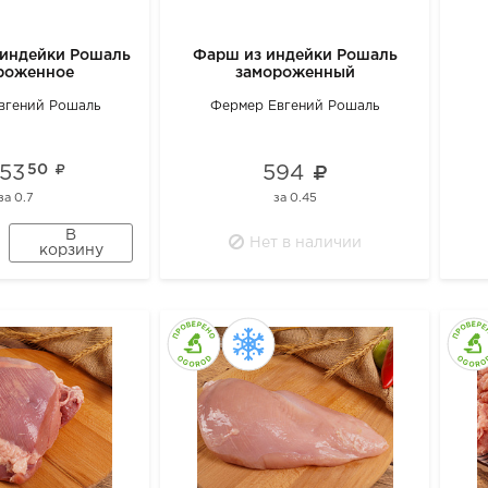
 индейки Рошаль
Фарш из индейки Рошаль
роженное
замороженный
вгений Рошаль
Фермер Евгений Рошаль
053
50
594
за
0.7
за
0.45
В
Нет в наличии
корзину