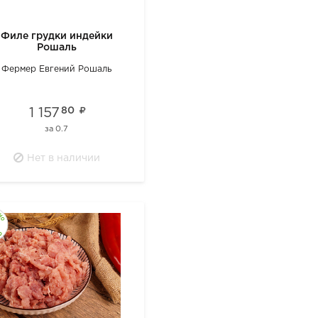
Филе грудки индейки
Рошаль
Фермер Евгений Рошаль
1 157
80
за
0.7
Нет в наличии