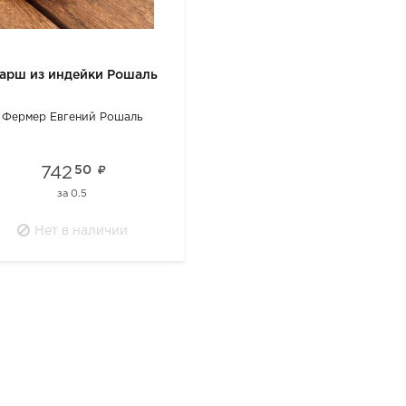
арш из индейки Рошаль
Фермер Евгений Рошаль
742
50
за
0.5
Нет в наличии