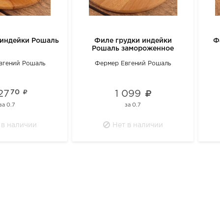
 индейки Рошаль
Филе грудки индейки
Ф
Рошаль замороженное
вгений Рошаль
Фермер Евгений Рошаль
127
70
1 099
за
0.7
за
0.7
 в наличии
Нет в наличии