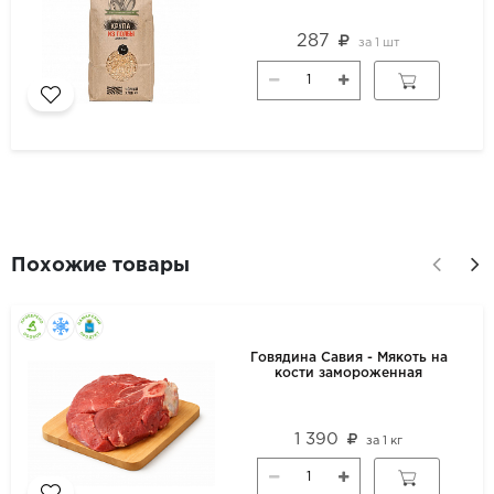
287
за
1 шт
Похожие товары
Говядина Савия - Мякоть на
кости замороженная
1 390
за
1 кг