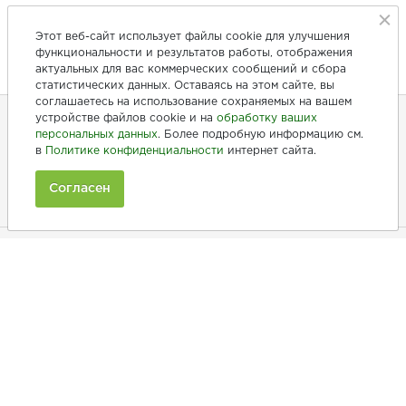
Этот веб-сайт использует файлы cookie для улучшения
функциональности и результатов работы, отображения
актуальных для вас коммерческих сообщений и сбора
статистических данных. Оставаясь на этом сайте, вы
соглашаетесь на использование сохраняемых на вашем
устройстве файлов cookie и на
обработку ваших
персональных данных
. Более подробную информацию см.
+7 (846) 275-20-10
в
Политике конфиденциальности
интернет сайта.
+7 (902) 375-20-10
Согласен
Ежедневно с 9:00 до 20:00
Покупателям
Производители
Рецепты
Как заказать
Информация
Полезная информация