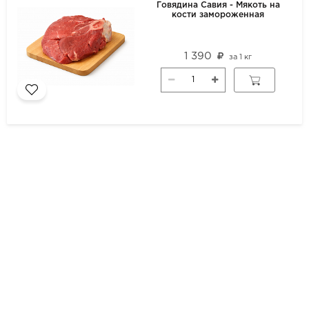
Говядина Савия - Мякоть на
кости замороженная
1 390
за
1 кг