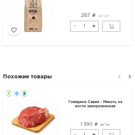
287
за
1 шт
Похожие товары
Говядина Савия - Мякоть на
кости замороженная
1 390
за
1 кг