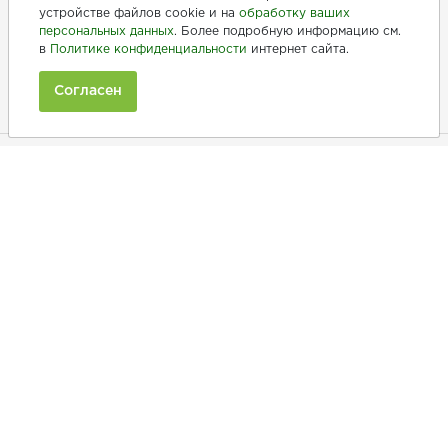
устройстве файлов cookie и на
обработку ваших
персональных данных
. Более подробную информацию см.
+7 (846) 275-20-10
в
Политике конфиденциальности
интернет сайта.
+7 (902) 375-20-10
Согласен
Ежедневно с 9:00 до 20:00
Покупателям
Производители
Рецепты
Как заказать
Информация
Полезная информация
Принимаем к оплате: