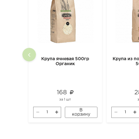
Крупа ячневая 500гр
Крупа из п
Органик
5
168
2
за
1 шт
В
корзину