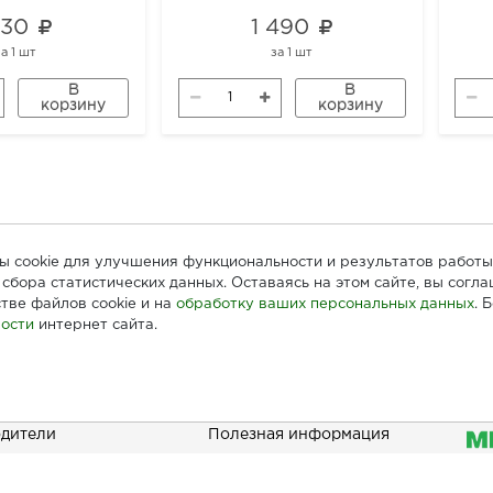
 130
1 490
за
1 шт
за
1 шт
В
В
корзину
корзину
лы cookie для улучшения функциональности и результатов работы
сбора статистических данных. Оставаясь на этом сайте, вы согл
тве файлов cookie и на
обработку ваших персональных данных
. 
ости
интернет сайта.
ателям
Информация
При
дители
Полезная информация