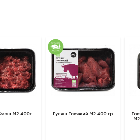
Фарш М2 400г
Гуляш Говяжий М2 400 гр
Гов
М2