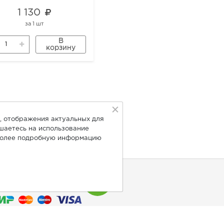
1 130
1 130
за
1 шт
за
1 шт
В
В
корзину
корзину
, отображения актуальных для
ашаетесь на использование
Более подробную информацию
нимаем к оплате: