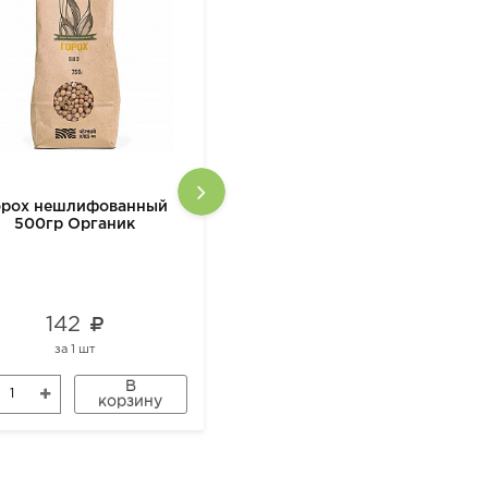
орох нешлифованный
Говядина Савия - Мякоть на
500гр Органик
кости замороженная
142
1 390
за
1 шт
за
1 кг
В
В
корзину
корзину