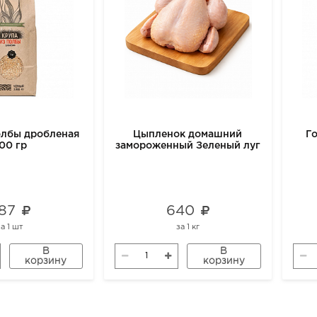
олбы дробленая
Цыпленок домашний
Г
00 гр
замороженный Зеленый луг
87
640
за
1 шт
за
1 кг
В
В
корзину
корзину