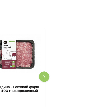
ядина - Говяжий фарш
Говядина - Говяжий фарш
 400 г замороженный
М2 400 г замороженный