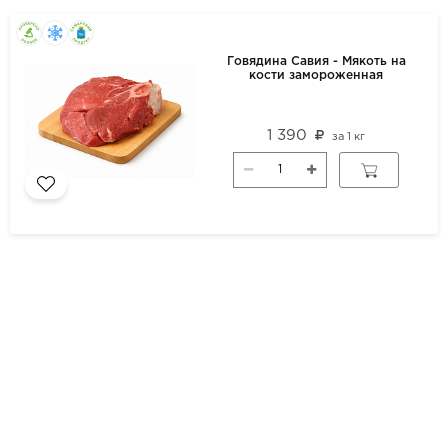
Говядина Савия - Мякоть на
кости замороженная
1 390
за
1 кг