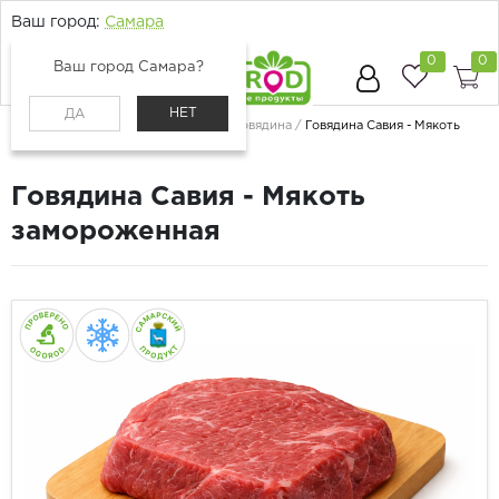
Ваш город:
Самара
0
0
Ваш город Самара?
НЕТ
ДА
Главная
Каталог
Мясо и птица
Говядина
Говядина Савия - Мякоть
замороженная
Говядина Савия - Мякоть
замороженная