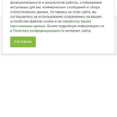
функциональности и результатов работы, отображения
актуальных для вас коммерческих сообщений и сбора
статистических данных. Оставаясь на этом сайте, вы
соглашаетесь на использование сохраняемых на вашем
устройстве файлов cookie и на
обработку ваших
персональных данных
. Более подробную информацию см.
в
Политике конфиденциальности
интернет сайта.
+7 (846) 275-20-10
+7 (902) 375-20-10
Согласен
Ежедневно с 9:00 до 20:00
Покупателям
Производители
Рецепты
Как заказать
Информация
Полезная информация