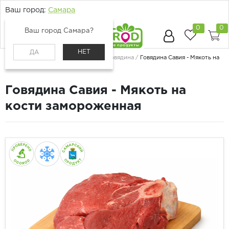
Ваш город:
Самара
0
0
Ваш город Самара?
НЕТ
ДА
Главная
Каталог
Мясо и птица
Говядина
Говядина Савия - Мякоть на
кости замороженная
Говядина Савия - Мякоть на
кости замороженная