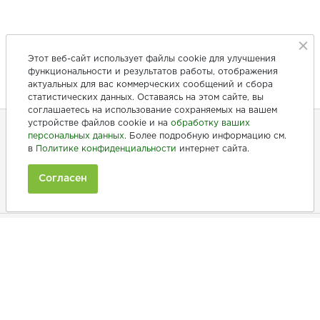
Этот веб-сайт использует файлы cookie для улучшения
функциональности и результатов работы, отображения
актуальных для вас коммерческих сообщений и сбора
статистических данных. Оставаясь на этом сайте, вы
соглашаетесь на использование сохраняемых на вашем
устройстве файлов cookie и на
обработку ваших
персональных данных
. Более подробную информацию см.
в
Политике конфиденциальности
интернет сайта.
+7 (846) 275-20-10
+7 (902) 375-20-10
Согласен
Ежедневно с 9:00 до 20:00
Покупателям
Производители
Рецепты
Как заказать