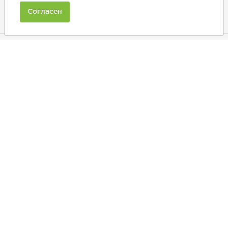
+7 (902) 375-20-10
Согласен
Ежедневно с 9:00 до 20:00
Покупателям
Производители
Рецепты
Как заказать
Информация
Полезная информация
Принимаем к оплате:
2019 ©
Политика в области обработки персональных данных