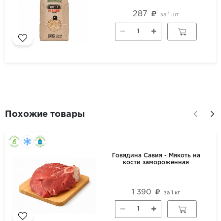
287
за
1 шт
Похожие товары
Говядина Савия - Мякоть на
кости замороженная
1 390
за
1 кг