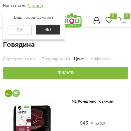
Ваш город:
Самара
0
0
Ваш город Самара?
НЕТ
ДА
Главная
Каталог
Мясо и птица
Говядина
Сортировать по:
Популярности
Цене
Алфавиту
Фильтр
М2 Ромштекс говяжий
843
за
0.3