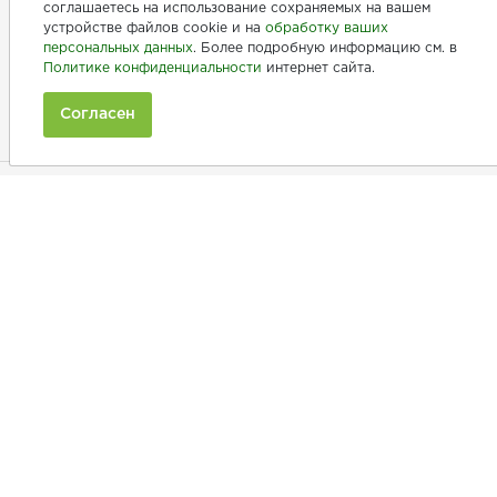
соглашаетесь на использование сохраняемых на вашем
устройстве файлов cookie и на
обработку ваших
персональных данных
. Более подробную информацию см. в
+7 (846) 275-20-10
Политике конфиденциальности
интернет сайта.
+7 (902) 375-20-10
Согласен
Ежедневно с 9:00 до 20:00
Покупателям
Производители
Рецепты
Как заказать
Информация
Полезная информация
Принимаем к оплате: