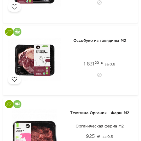
Оссобуко из говядины М2
20
1 831
за
0.8
Телятина Органик - Фарш М2
Органическая ферма М2
925
за
0.5