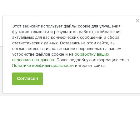
Этот веб-сайт использует файлы cookie для улучшения
функциональности и результатов работы, отображения
актуальных для вас коммерческих сообщений и сбора
статистических данных. Оставаясь на этом сайте, вы
соглашаетесь на использование сохраняемых на вашем
устройстве файлов cookie и на
обработку ваших
персональных данных
. Более подробную информацию см. в
+7 (846) 275-20-10
Политике конфиденциальности
интернет сайта.
+7 (902) 375-20-10
Согласен
Ежедневно с 9:00 до 20:00
Покупателям
Производители
Рецепты
Как заказать