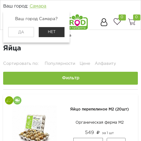
Ваш город:
Самара
0
0
Ваш город Самара?
НЕТ
ДА
Главная
Каталог
Молоко, сыр, яйца
Яйца
Сортировать по:
Популярности
Цене
Алфавиту
Фильтр
Яйцо перепелиное М2 (20шт)
Органическая ферма М2
549
за
1 шт