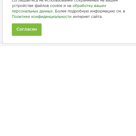
соглашаетесь на использование сохраняемых на вашем
устройстве файлов cookie и на
обработку ваших
персональных данных
. Более подробную информацию см. в
+7 (846) 275-20-10
Политике конфиденциальности
интернет сайта.
+7 (902) 375-20-10
Согласен
Ежедневно с 9:00 до 20:00
Покупателям
Производители
Рецепты
Как заказать
Информация
Товары по АКЦИИ
Наши акции
Бонусы
Новинки
Доставка и оплата