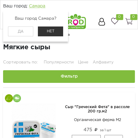
Ваш город:
Самара
0
0
Ваш город Самара?
НЕТ
ДА
Главная
Каталог
Молоко, сыр, яйца
Мягкие сыры
Сортировать по:
Популярности
Цене
Алфавиту
Фильтр
Сыр "Греческий Фета" в рассоле
200 гр.м2
Органическая ферма М2
475
за
1 шт