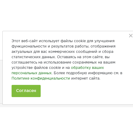
Этот веб-сайт использует файлы cookie для улучшения
функциональности и результатов работы, отображения
актуальных для вас коммерческих сообщений и сбора
статистических данных. Оставаясь на этом сайте, вы
соглашаетесь на использование сохраняемых на вашем
устройстве файлов cookie и на
обработку ваших
персональных данных
. Более подробную информацию см. в
+7 (846) 275-20-10
Политике конфиденциальности
интернет сайта.
+7 (902) 375-20-10
Согласен
Ежедневно с 9:00 до 20:00
Покупателям
Производители
Рецепты