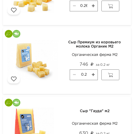
Сыр Премиум из коровьего
молока Органик М2
Органическая ферма М2
746
за
0.2 кг
Сыр "Гауда" м2
Органическая ферма М2
630
за
0.2 кг