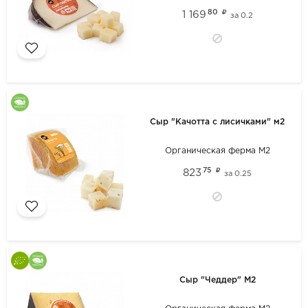
80
1 169
за
0.2
Сыр "Качотта с лисичками" м2
Органическая ферма М2
75
823
за
0.25
Сыр "Чеддер" М2