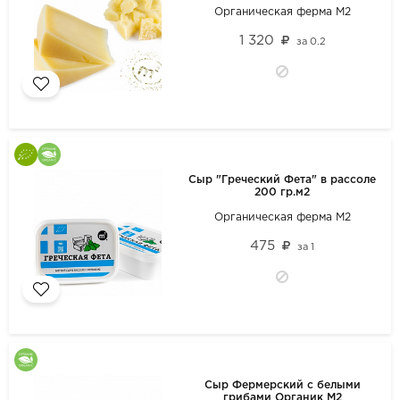
Органическая ферма М2
1 320
за
0.2
Сыр "Греческий Фета" в рассоле
200 гр.м2
Органическая ферма М2
475
за
1
Сыр Фермерский с белыми
грибами Органик М2