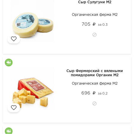
Сыр Сулугуни М2
Органическая ферма М2
705
за
0.3
Сыр Фермерский с вялеными
помидорами Органик М2
Органическая ферма М2
696
за
0.2