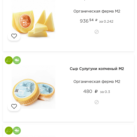
Органическая ферма М2
54
936
за
0.242
Сыр Сулугуни копченый М2
Органическая ферма М2
480
за
0.3