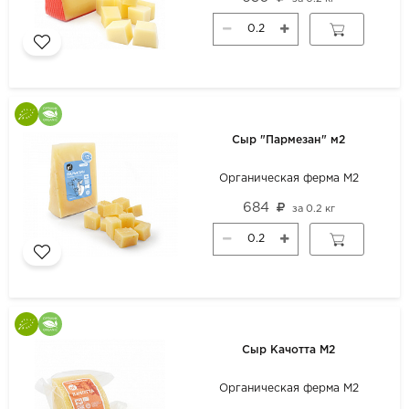
Сыр "Пармезан" м2
Органическая ферма М2
684
за
0.2 кг
Сыр Качотта М2
Органическая ферма М2