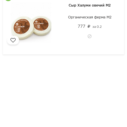
Сыр Халуми овечий М2
Органическая ферма М2
777
за
0.2