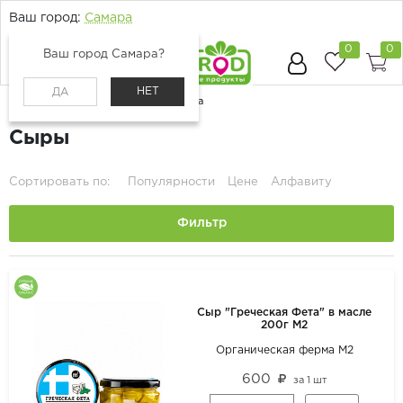
Ваш город:
Самара
0
0
Ваш город Самара?
НЕТ
ДА
Главная
Каталог
Молоко, сыр, яйца
Сыры
Сортировать по:
Популярности
Цене
Алфавиту
Фильтр
Сыр "Греческая Фета" в масле
200г М2
Органическая ферма М2
600
за
1 шт