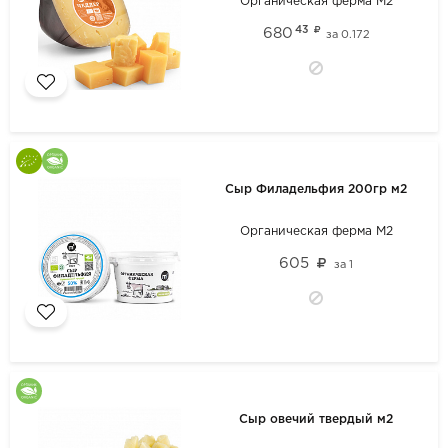
Органическая ферма М2
43
680
за
0.172
Сыр Филадельфия 200гр м2
Органическая ферма М2
605
за
1
Сыр овечий твердый м2