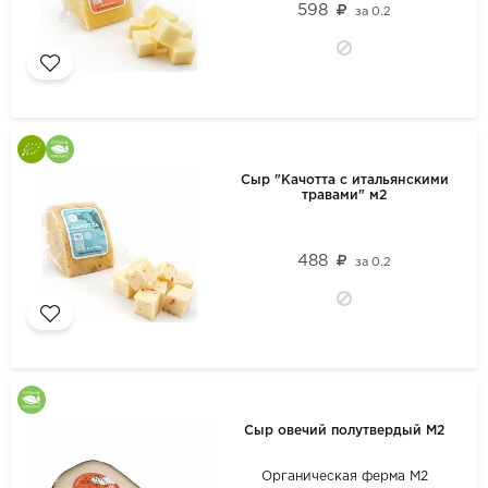
598
за
0.2
Сыр "Качотта с итальянскими
травами" м2
488
за
0.2
Сыр овечий полутвердый М2
Органическая ферма М2