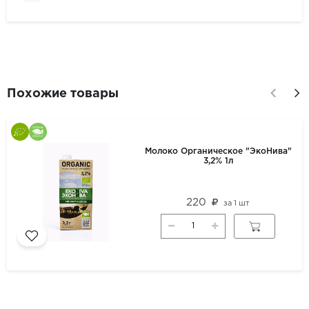
Похожие товары
Молоко Органическое "ЭкоНива"
3,2% 1л
220
за
1 шт