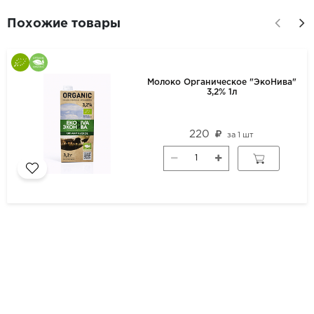
Похожие товары
Молоко Органическое "ЭкоНива"
3,2% 1л
220
за
1 шт