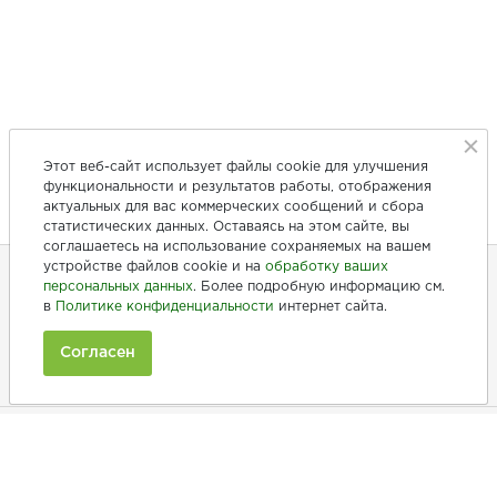
Этот веб-сайт использует файлы cookie для улучшения
функциональности и результатов работы, отображения
актуальных для вас коммерческих сообщений и сбора
статистических данных. Оставаясь на этом сайте, вы
соглашаетесь на использование сохраняемых на вашем
устройстве файлов cookie и на
обработку ваших
персональных данных
. Более подробную информацию см.
в
Политике конфиденциальности
интернет сайта.
+7 (846) 275-20-10
+7 (902) 375-20-10
Согласен
Ежедневно с 9:00 до 20:00
Покупателям
Производители