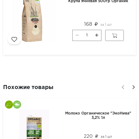
Крупа ячневая 500гр Органик
168
за
1 шт
Похожие товары
Молоко Органическое "ЭкоНива"
3,2% 1л
220
за
1 шт