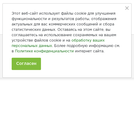
Этот веб-сайт использует файлы cookie для улучшения
функциональности и результатов работы, отображения
актуальных для вас коммерческих сообщений и сбора
статистических данных. Оставаясь на этом сайте, вы
соглашаетесь на использование сохраняемых на вашем
устройстве файлов cookie и на
обработку ваших
персональных данных
. Более подробную информацию см.
в
Политике конфиденциальности
интернет сайта.
+7 (846) 275-20-10
+7 (902) 375-20-10
Согласен
Ежедневно с 9:00 до 20:00
Покупателям
Производители
Рецепты
Как заказать
Информация