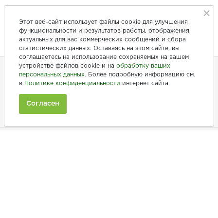
Этот веб-сайт использует файлы cookie для улучшения
функциональности и результатов работы, отображения
актуальных для вас коммерческих сообщений и сбора
статистических данных. Оставаясь на этом сайте, вы
соглашаетесь на использование сохраняемых на вашем
устройстве файлов cookie и на
обработку ваших
персональных данных
. Более подробную информацию см.
в
Политике конфиденциальности
интернет сайта.
+7 (846) 275-20-10
+7 (902) 375-20-10
Согласен
Ежедневно с 9:00 до 20:00
Покупателям
Производители
Рецепты
Как заказать
Информация