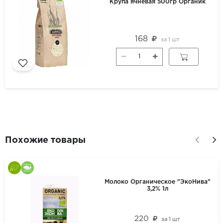
Крупа ячневая 500гр Органик
168
за
1 шт
Похожие товары
Молоко Органическое "ЭкоНива"
3,2% 1л
220
за
1 шт