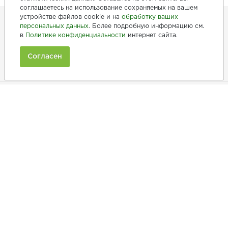
соглашаетесь на использование сохраняемых на вашем
устройстве файлов cookie и на
обработку ваших
персональных данных
. Более подробную информацию см.
в
Политике конфиденциальности
интернет сайта.
+7 (846) 275-20-10
+7 (902) 375-20-10
Согласен
Ежедневно с 9:00 до 20:00
Покупателям
Производители
Рецепты
Как заказать
Информация
Товары по АКЦИИ
Наши акции
Бонусы
Новинки