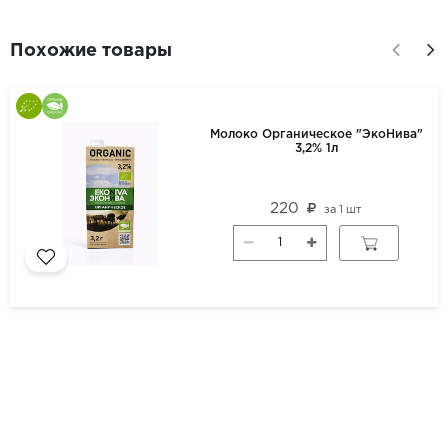
Похожие товары
Молоко Органическое "ЭкоНива"
3,2% 1л
220
за
1 шт