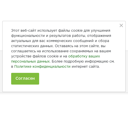
Этот веб-сайт использует файлы cookie для улучшения
функциональности и результатов работы, отображения
актуальных для вас коммерческих сообщений и сбора
статистических данных. Оставаясь на этом сайте, вы
соглашаетесь на использование сохраняемых на вашем
устройстве файлов cookie и на
обработку ваших
персональных данных
. Более подробную информацию см.
в
Политике конфиденциальности
интернет сайта.
+7 (846) 275-20-10
+7 (902) 375-20-10
Согласен
Ежедневно с 9:00 до 20:00
Покупателям
Производители
Рецепты
Как заказать