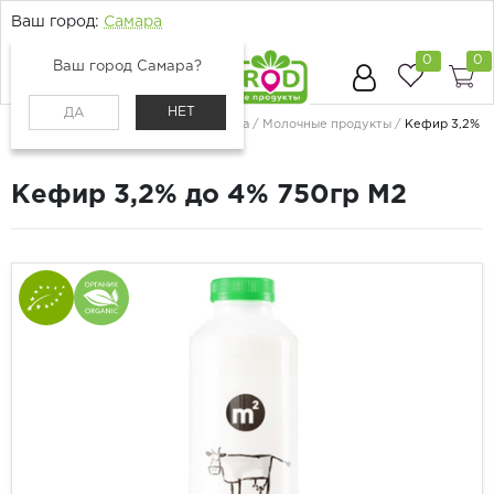
Ваш город:
Самара
0
0
Ваш город Самара?
НЕТ
ДА
Главная
Каталог
Молоко, сыр, яйца
Молочные продукты
Кефир 3,2%
до 4% 750гр М2
Кефир 3,2% до 4% 750гр М2