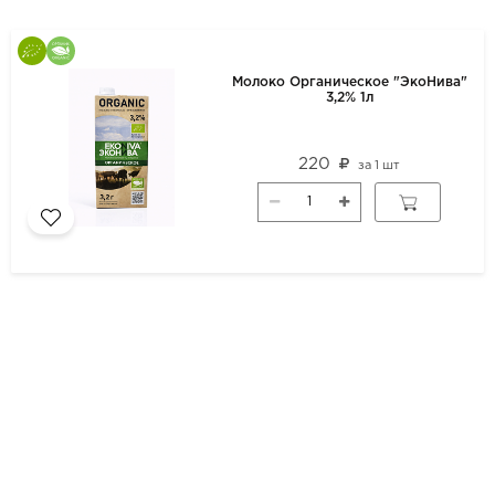
Молоко Органическое "ЭкоНива"
3,2% 1л
220
за
1 шт