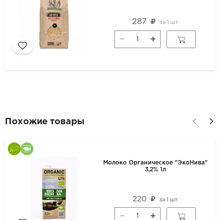
287
за
1 шт
Похожие товары
Молоко Органическое "ЭкоНива"
3,2% 1л
220
за
1 шт