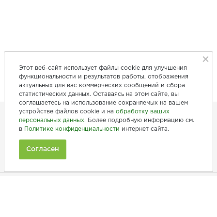
Этот веб-сайт использует файлы cookie для улучшения
функциональности и результатов работы, отображения
актуальных для вас коммерческих сообщений и сбора
статистических данных. Оставаясь на этом сайте, вы
соглашаетесь на использование сохраняемых на вашем
устройстве файлов cookie и на
обработку ваших
персональных данных
. Более подробную информацию см.
в
Политике конфиденциальности
интернет сайта.
+7 (846) 275-20-10
+7 (902) 375-20-10
Согласен
Ежедневно с 9:00 до 20:00
Покупателям
Производители