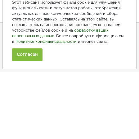
Этот веб-сайт использует файлы cookie для улучшения
функциональности и результатов работы, отображения
актуальных для вас коммерческих сообщений и сбора
статистических данных. Оставаясь на этом сайте, вы
соглашаетесь на использование сохраняемых на вашем
устройстве файлов cookie и на
обработку ваших
персональных данных
. Более подробную информацию см.
+7 (846) 275-20-10
в
Политике конфиденциальности
интернет сайта.
+7 (902) 375-20-10
Согласен
Ежедневно с 9:00 до 20:00
Покупателям
Производители
Рецепты
Как заказать
Информация
Полезная информация