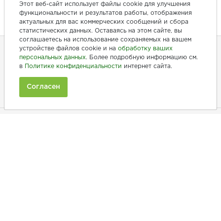
Этот веб-сайт использует файлы cookie для улучшения
функциональности и результатов работы, отображения
актуальных для вас коммерческих сообщений и сбора
статистических данных. Оставаясь на этом сайте, вы
соглашаетесь на использование сохраняемых на вашем
устройстве файлов cookie и на
обработку ваших
персональных данных
. Более подробную информацию см.
+7 (846) 275-20-10
в
Политике конфиденциальности
интернет сайта.
+7 (902) 375-20-10
Согласен
Ежедневно с 9:00 до 20:00
Покупателям
Производители
Рецепты
Как заказать
Информация
Полезная информация