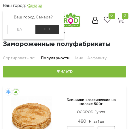
Ваш город:
Самара
0
0
Ваш город Самара?
НЕТ
ДА
Главная
Каталог
Хлеб и кулинария
Замороженные полуфабрикаты
Сортировать по:
Популярности
Цене
Алфавиту
Фильтр
Блинчики классические на
молоке 500г
OGOROD Гурмэ
480
за
1 шт