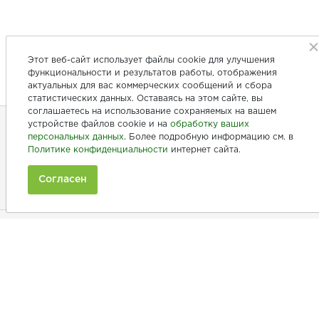
Этот веб-сайт использует файлы cookie для улучшения
функциональности и результатов работы, отображения
актуальных для вас коммерческих сообщений и сбора
статистических данных. Оставаясь на этом сайте, вы
соглашаетесь на использование сохраняемых на вашем
устройстве файлов cookie и на
обработку ваших
персональных данных
. Более подробную информацию см. в
+7 (846) 275-20-10
Политике конфиденциальности
интернет сайта.
+7 (902) 375-20-10
Согласен
Ежедневно с 9:00 до 20:00
Покупателям
Производители
Рецепты
Как заказать