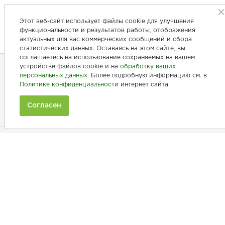
Этот веб-сайт использует файлы cookie для улучшения
функциональности и результатов работы, отображения
актуальных для вас коммерческих сообщений и сбора
статистических данных. Оставаясь на этом сайте, вы
соглашаетесь на использование сохраняемых на вашем
устройстве файлов cookie и на
обработку ваших
персональных данных
. Более подробную информацию см. в
+7 (846) 275-20-10
Политике конфиденциальности
интернет сайта.
+7 (902) 375-20-10
Согласен
Ежедневно с 9:00 до 20:00
Покупателям
Производители
Рецепты
Как заказать
Информация
Полезная информация