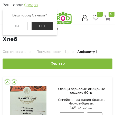
Ваш город:
Самара
0
0
Ваш город Самара?
НЕТ
ДА
Главная
Каталог
Хлеб и кулинария
Хлеб
Сортировать по:
Популярности
Цене
Алфавиту
Фильтр
Хлебцы зерновые Имбирные
сладкие 90гр
Семейная плантация братьев
Чернозубцевых
145
за
1 шт