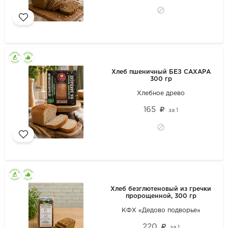
Хлеб пшеничный БЕЗ САХАРА
300 гр
Хлебное древо
165
за
1
Хлеб безглютеновый из гречки
пророщенной, 300 гр
КФХ «Дедово подворье»
220
за
1