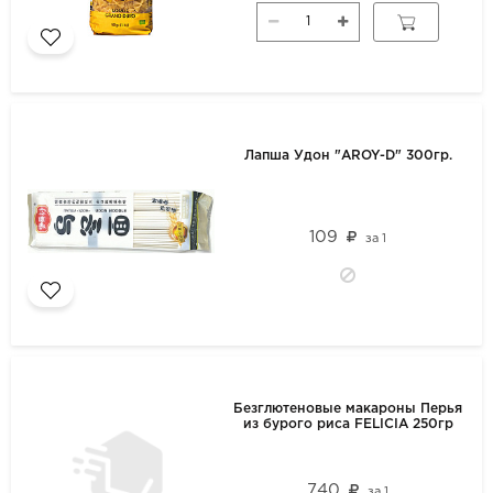
Лапша Удон "AROY-D" 300гр.
109
за
1
Безглютеновые макароны Перья
из бурого риса FELICIA 250гр
740
за
1