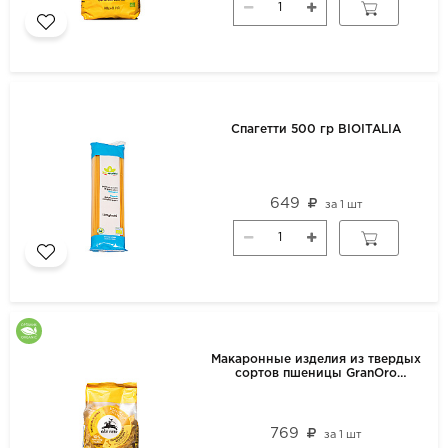
Спагетти 500 гр BIOITALIA
649
за
1 шт
Макаронные изделия из твердых
сортов пшеницы GranOro
Biologica №198 "Фарфалле" 500г
769
за
1 шт