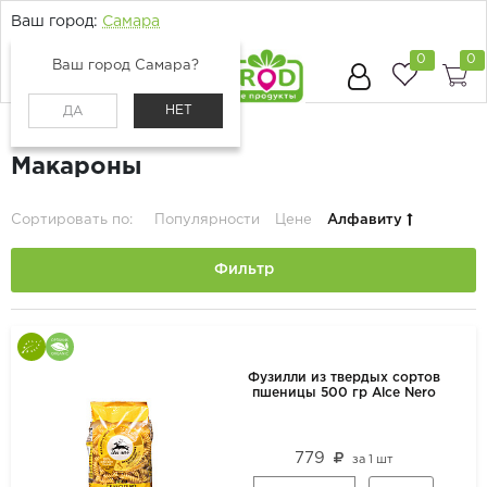
Ваш город:
Самара
0
0
Ваш город Самара?
НЕТ
ДА
Главная
Каталог
Бакалея
Макароны
Сортировать по:
Популярности
Цене
Алфавиту
Фильтр
Фузилли из твердых сортов
пшеницы 500 гр Alce Nero
779
за
1 шт