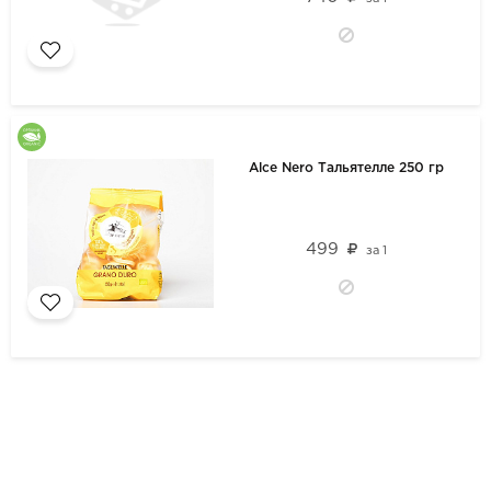
Alce Nero Тальятелле 250 гр
499
за
1