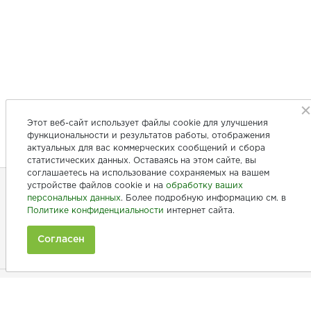
Этот веб-сайт использует файлы cookie для улучшения
функциональности и результатов работы, отображения
актуальных для вас коммерческих сообщений и сбора
статистических данных. Оставаясь на этом сайте, вы
соглашаетесь на использование сохраняемых на вашем
устройстве файлов cookie и на
обработку ваших
персональных данных
. Более подробную информацию см. в
+7 (846) 275-20-10
Политике конфиденциальности
интернет сайта.
+7 (902) 375-20-10
Согласен
Ежедневно с 9:00 до 20:00
Покупателям