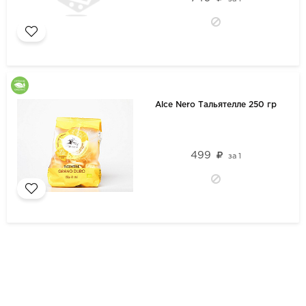
Alce Nero Тальятелле 250 гр
499
за
1