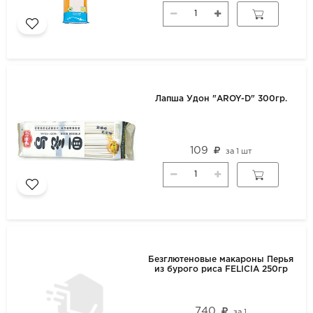
Лапша Удон "AROY-D" 300гр.
109
за
1 шт
Безглютеновые макароны Перья
из бурого риса FELICIA 250гр
740
за
1