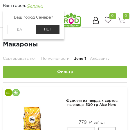
Ваш город:
Самара
0
0
Ваш город Самара?
НЕТ
ДА
Главная
Каталог
Бакалея
Макароны
Сортировать по:
Популярности
Цене
Алфавиту
Фильтр
Фузилли из твердых сортов
пшеницы 500 гр Alce Nero
779
за
1 шт